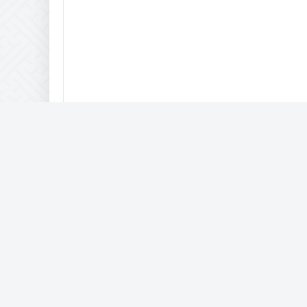
При копировании материалов активная гиперссылк
Развлекательно-публицистический сайт Mitracon.ru © 201