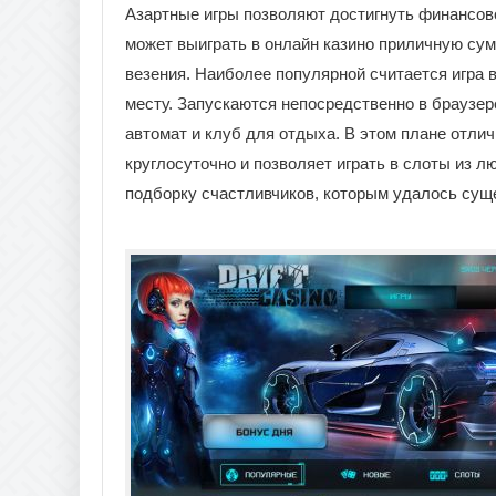
Азартные игры позволяют достигнуть финансово
может выиграть в онлайн казино приличную сум
везения. Наиболее популярной считается игра 
месту. Запускаются непосредственно в браузе
автомат и клуб для отдыха. В этом плане отли
круглосуточно и позволяет играть в слоты из 
подборку счастливчиков, которым удалось суще