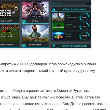
выиграть 4 230 000 долларов. Игра происходила в онлайн
 что сможет взорвать такой крупный куш, но удача ему
тся победа в игровом автомате Queen of Pyramids.
в 2,25 евро. Ему действительно повезло. В этом автомате
второй линии выпало пять фараонов. Сам Дженс рассказывал о