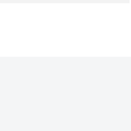
а на источник обязательна