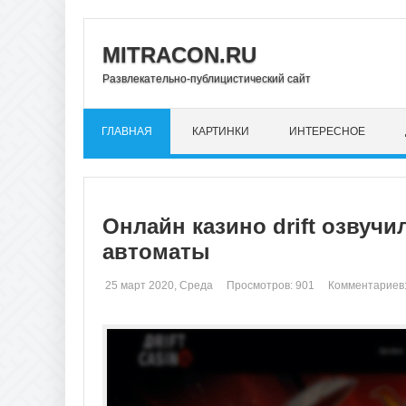
MITRACON.RU
Развлекательно-публицистический сайт
ГЛАВНАЯ
КАРТИНКИ
ИНТЕРЕСНОЕ
Онлайн казино drift озву
автоматы
25 март 2020, Среда
Просмотров: 901
Комментариев: