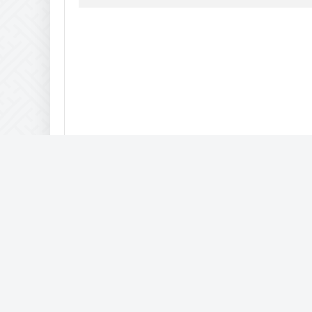
При копировании материалов активная гиперссылк